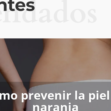
ndados
ntes
mo prevenir la piel
naranja