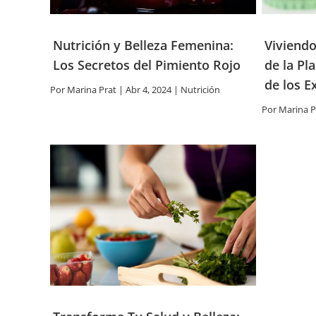
Nutrición y Belleza Femenina:
Viviendo
Los Secretos del Pimiento Rojo
de la Pl
de los E
Por
Marina Prat
|
Abr 4, 2024
|
Nutrición
Por
Marina P