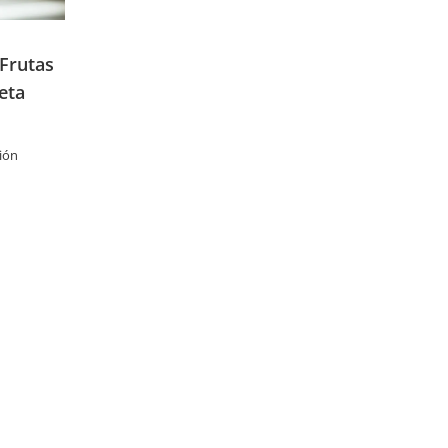
 Frutas
eta
ión