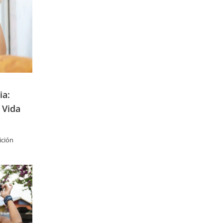
ia:
 Vida
ición