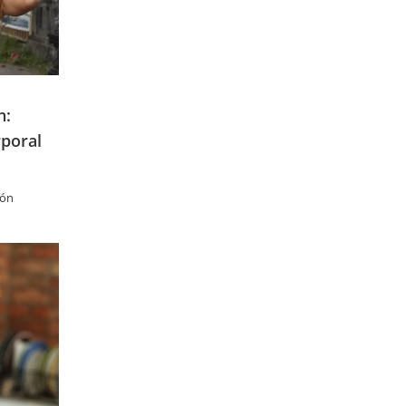
n:
rporal
ión