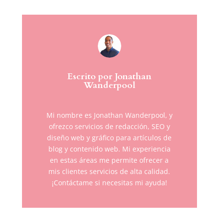
Escrito por Jonathan
Wanderpool
Mi nombre es Jonathan Wanderpool, y
ofrezco servicios de redacción, SEO y
diseño web y gráfico para artículos de
blog y contenido web. Mi experiencia
en estas áreas me permite ofrecer a
mis clientes servicios de alta calidad.
¡Contáctame si necesitas mi ayuda!