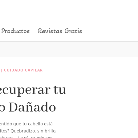
Productos
Revistas Gratis
|
CUIDADO CAPILAR
cuperar tu
lo Dañado
entido que tu cabello está
tos? Quebradizo, sin brillo,
biertas… Lo sé, puede ser