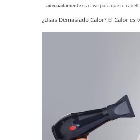
adecuadamente
es clave para que tu cabello
¿Usas Demasiado Calor? El Calor es 