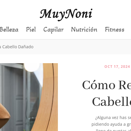
Belleza
Piel
Capilar
Nutrición
Fitness
u Cabello Dañado
OCT 17, 2024
Cómo Re
Cabel
¿Alguna vez has s
pidiendo ayuda a gri
lleno de puntas a