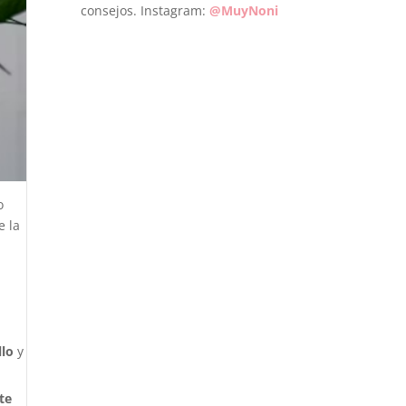
consejos. Instagram:
@MuyNoni
o
e la
llo
y
te