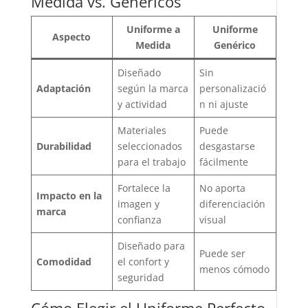
Medida vs. Genéricos
Uniforme a
Uniforme
Aspecto
Medida
Genérico
Diseñado
Sin
Adaptación
según la marca
personalizació
y actividad
n ni ajuste
Materiales
Puede
Durabilidad
seleccionados
desgastarse
para el trabajo
fácilmente
Fortalece la
No aporta
Impacto en la
imagen y
diferenciación
marca
confianza
visual
Diseñado para
Puede ser
Comodidad
el confort y
menos cómodo
seguridad
Cómo Elegir el Uniforme Perfecto