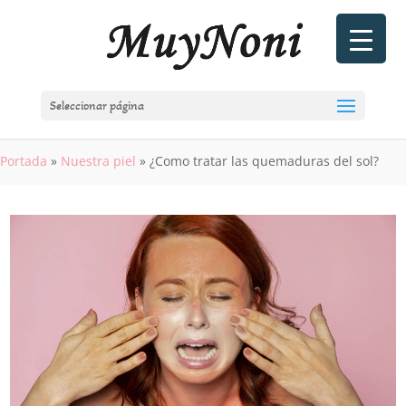
Seleccionar página
Portada
»
Nuestra piel
»
¿Como tratar las quemaduras del sol?